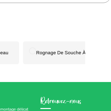
zeau
Rognage De Souche À Berric
Retrouvez-nous
émontage délicat