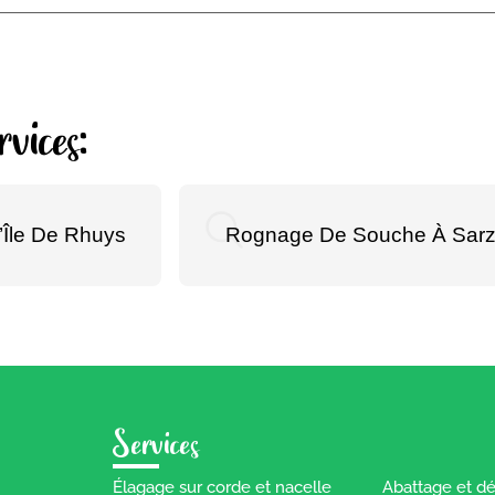
vices:
Île De Rhuys
Rognage De Souche À Sar
Services
Élagage sur corde et nacelle
Abattage et d