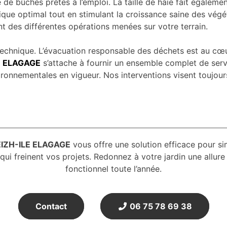
me de bûches prêtes à l’emploi. La taille de haie fait égalem
ique optimal tout en stimulant la croissance saine des végé
ent des différentes opérations menées sur votre terrain.
n technique. L’évacuation responsable des déchets est au c
E ELAGAGE
s’attache à fournir un ensemble complet de ser
ironnementales en vigueur. Nos interventions visent toujour
REIZH-ILE ELAGAGE
vous offre une solution efficace pour sim
ui freinent vos projets. Redonnez à votre jardin une allure 
fonctionnel toute l’année.
Contact
06 75 78 69 38