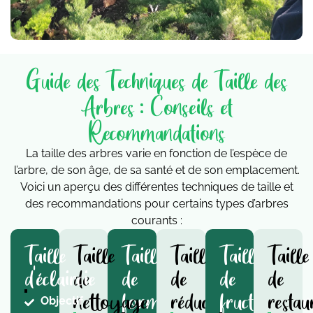
Guide des Techniques de Taille des
Arbres : Conseils et
Recommandations
La taille des arbres varie en fonction de l’espèce de
l’arbre, de son âge, de sa santé et de son emplacement.
Voici un aperçu des différentes techniques de taille et
des recommandations pour certains types d’arbres
courants :
Taille
Taille
Taille
Taille
Taille
Taille
d'éclaircie
de
de
de
de
de
nettoyage
formation
réduction
fructification
restau
Objectif