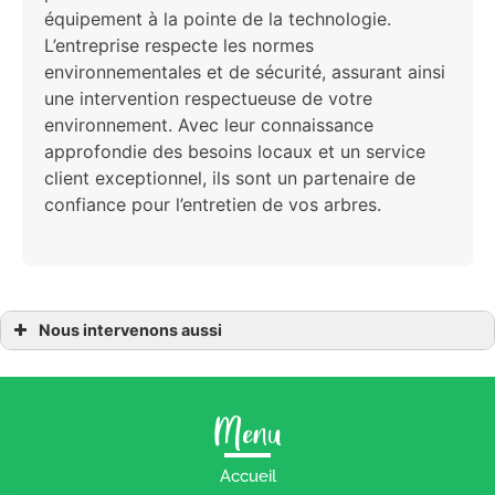
équipement à la pointe de la technologie.
L’entreprise respecte les normes
environnementales et de sécurité, assurant ainsi
une intervention respectueuse de votre
environnement. Avec leur connaissance
approfondie des besoins locaux et un service
client exceptionnel, ils sont un partenaire de
confiance pour l’entretien de vos arbres.
Nous intervenons aussi
Élagage
Élagage à Ambon
Élagage à Muzillac
Élagage à Arzal
Menu
Élagage à Arradon
Élagage à Arzon
Élagage à Presqu’île de Rhuys
Élagage à Damgan
Accueil
Élagage à Locqueltas